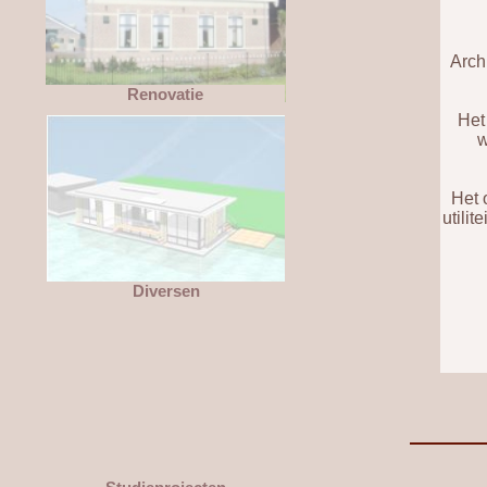
Arch
Renovatie
Het
w
Het 
utilit
Diversen